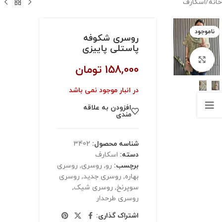
خانه
/
اسکارف
ناموجود
روسری شکوفه
پاستلی پاییزی
بزرگنمایی تصویر
158,000
تومان
در انبار موجود نمی باشد
افزودن به علاقه
مندی
شناسه محصول:
3402
دسته:
اسکارف
برچسب:
رو
,
روسری
,
روسری
بهاره
,
روسری جدید
,
روسری
سوپرنخ
,
روسری شیک
,
روسری طرحدار
اشتراک گذاری: