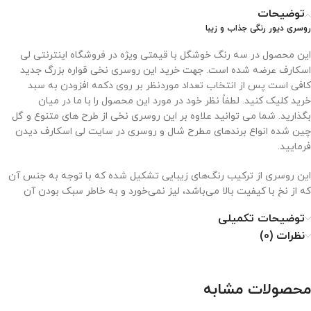
توضیحات
روسری دیور رنگی جذاب و زیبا
این محصول در سه رنگ خوشگل با قیمتی ویژه در فروشگاه اینترنتی لی
اسکارف عرضه شده است. جهت خرید این روسری نخی قواره بزرگ جدید
کافی است پس از انتخاب تعداد موردنظر بر روی دکمه افزودن به سبد
خرید کلیک کنید. لطفاً نظر خود در مورد این محصول را با ما در میان
بگذارید. شما می توانید علاوه بر این روسری نخی از طرح های متنوع و گل
چین شده انواع برندهای مطرح شال و روسری در سایت لی اسکارف دیدن
فرمایید.
این روسری از ترکیب رنگ‌های زیبایی تشکیل شده که با توجه به جنس آن
که از نخ با کیفیت بالا می‌باشد، لیز نمی‌خورد و به خاطر سبک بودن آن
بسیار برای خانم‌های سخت پسند مناسب می‌باشد
توضیحات تکمیلی
نحوه نگهداری از روسری نخی
نظرات (0)
۱. با دمای کم اتو شود.
محصولات مشابه
۲. خشکشویی نشود.
۳. از خشک کن استفاده نشود.