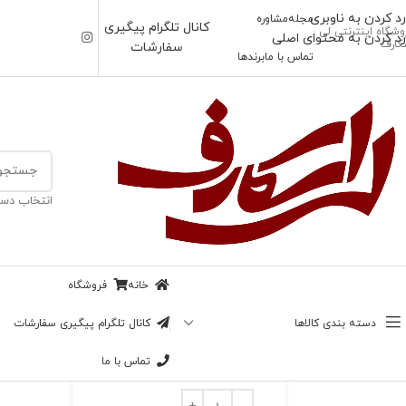
رد کردن به ناوبری
مجله
مشاوره
کانال تلگرام پیگیری
وشگاه اینترنتی لی
رد کردن به محتوای اصلی
کارف
سفارشات
تماس با ما
برندها
خانه
/
اسکارف
انتخاب دست
ناموجود
روسری دیور رنگی
بزرگنمایی تصویر
خانه
فروشگاه
108,000
تومان
دسته بندی کالاها
کانال تلگرام پیگیری سفارشات
رنگ بندی
تماس با ما