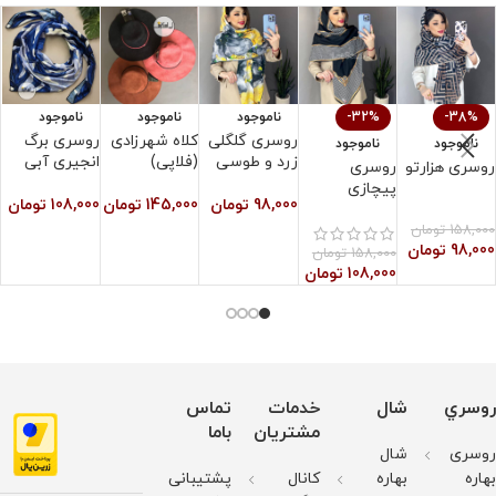
۴. از سفید کننده استفاده نشود.
-38%
-32%
ناموجود
ناموجود
ناموجود
روسری گلگلی
کلاه شهرزادی
روسری برگ
ر
ناموجود
ناموجود
زرد و طوسی
(فلاپی)
انجیری آبی
ا
روسری هزارتو
روسری
پیچازی
98,000
تومان
145,000
تومان
108,000
تومان
0
158,000
تومان
98,000
تومان
158,000
تومان
108,000
تومان
روسري
شال
خدمات
تماس
مشتریان
باما
روسری
شال
بهاره
بهاره
کانال
پشتیبانی