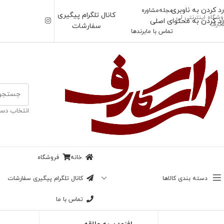
رد کردن به ناوبری
مجله
مشاوره
کانال تلگرام پیگیری
وشگاه اینترنتی لی
رد کردن به محتوای اصلی
کارف
سفارشات
تماس با ما
برندها
خانه
/
اسکارف
انتخاب دست
ناموجود
شال زارا سدری
پاییزی کج راه (اوت
خانه
فروشگاه
لت)
بزرگنمایی تصویر
دسته بندی کالاها
کانال تلگرام پیگیری سفارشات
69,000
تومان
تماس با ما
در انبار موجود نمی باشد