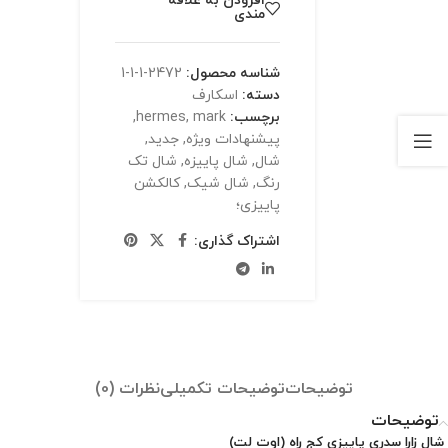
افزودن به علاقه
مندی
شناسه محصول:
2472-1-1-1
دسته:
اسکارف
برچسب:
mark
,
hermes
,
پیشنهادات ویژه
,
جدید
,
شال
,
شال پاییزه
,
شال تک
رنگ
,
شال شیک
,
کالکشن
پاییزی؛
اشتراک گذاری:
توضیحات
توضیحات تکمیلی
نظرات (0)
توضیحات
شال زارا سدری پاییزی کج راه (اوت لت)