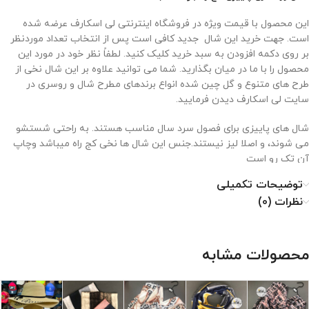
این محصول با قیمت ویژه در فروشگاه اینترنتی لی اسکارف عرضه شده
است. جهت خرید این شال جدید کافی است پس از انتخاب تعداد موردنظر
بر روی دکمه افزودن به سبد خرید کلیک کنید. لطفاً نظر خود در مورد این
محصول را با ما در میان بگذارید. شما می توانید علاوه بر این شال نخی از
طرح های متنوع و گل چین شده انواع برندهای مطرح شال و روسری در
سایت لی اسکارف دیدن فرمایید.
شال های پاییزی برای فصول سرد سال مناسب هستند. به راحتی شستشو
می شوند، و اصلا لیز نیستند.جنس این شال ها نخی کج راه میباشد وچاپ
آن تک رو است
توضیحات تکمیلی
شال های پاییزی مناسب فصل پاییز رو زمستان هستند. رنگ بندی و طرح
نظرات (0)
های متفاوت شال پاییزی را می توانید در سایت لی اسکارف مشاهده
نمایید. طول شال های نخی اکثرا 2 متر می باشد و عرض های متفاوتی دارن
۱. با دمای کم و غیرمستقیم اتو شود.
محصولات مشابه
۲. خشکشویی نشود.
۳. از خشک کن استفاده نشود.
۴. از سفید کننده استفاده نشود.