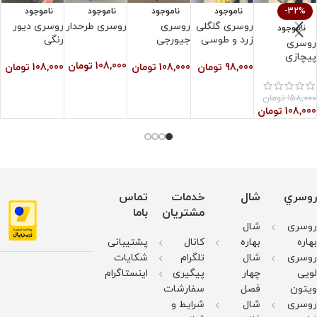
-32%
ناموجود
ناموجود
ناموجود
ناموجود
روسری گلگلی
روسری
روسری طرحدار
روسری دیور
ر
ناموجود
زرد و طوسی
جیورجی
رنگی
ر
روسری
پیچازی
108,000
تومان
98,000
تومان
108,000
تومان
108,000
تومان
0
158,000
تومان
108,000
تومان
روسري
شال
خدمات
تماس
مشتریان
باما
روسری
شال
بهاره
بهاره
کانال
پشتیبانی
روسری
شال
تلگرام
شکایات
لویی
چهار
پیگیری
اینستاگرام
ویتون
فصل
سفارشات
روسری
شال
شرایط و