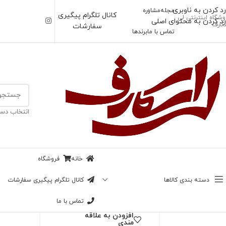
رد کردن به ناوبری
مجله
مشاوره
کانال تلگرام پیگیری
وشگاه اینترنتی لی
رد کردن به محتوای اصلی
کارف
سفارشات
تماس با ما
برندها
خانه
/
بیبی اسکارف
انتخاب دست
ناموجود
بیبی اسکارف باربری
زیگزاگ
خانه
فروشگاه
بزرگنمایی تصویر
69,000
تومان
دسته بندی کالاها
کانال تلگرام پیگیری سفارشات
در انبار موجود نمی باشد
تماس با ما
افزودن به علاقه
مندی