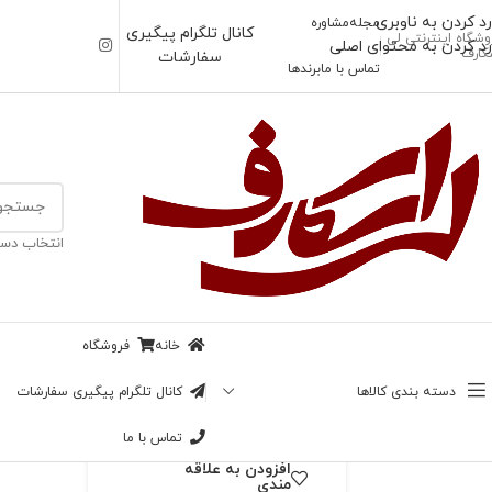
رد کردن به ناوبری
مجله
مشاوره
کانال تلگرام پیگیری
وشگاه اینترنتی لی
رد کردن به محتوای اصلی
کارف
سفارشات
تماس با ما
برندها
خانه
/
بیبی اسکارف
انتخاب دست
ناموجود
بیبی اسکارف طرح
جنگل
خانه
فروشگاه
بزرگنمایی تصویر
69,000
تومان
دسته بندی کالاها
کانال تلگرام پیگیری سفارشات
در انبار موجود نمی باشد
تماس با ما
افزودن به علاقه
مندی