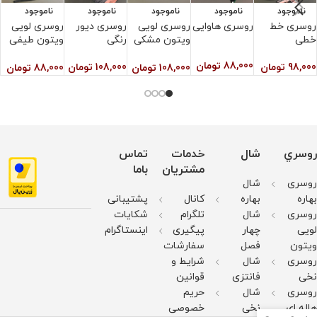
ناموجود
ناموجود
ناموجود
ناموجود
ناموجود
روسری خط
روسری هاوایی
روسری لویی
روسری دیور
روسری لویی
ر
خطی
ویتون مشکی
رنگی
ویتون طیفی
س
سرخابی
طوسی
88,000
تومان
98,000
تومان
108,000
تومان
0
108,000
تومان
88,000
تومان
روسري
شال
خدمات
تماس
مشتریان
باما
روسری
شال
بهاره
بهاره
کانال
پشتیبانی
روسری
شال
تلگرام
شکایات
لویی
چهار
پیگیری
اینستاگرام
ویتون
فصل
سفارشات
روسری
شال
شرایط و
نخی
فانتزی
قوانین
روسری
شال
حریم
هاله ای
نخی
خصوصی