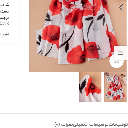
شناس
دسته:
برچس
کالکش
اشترا
بزرگنمایی تصویر
توضیحات
توضیحات تکمیلی
نظرات (0)