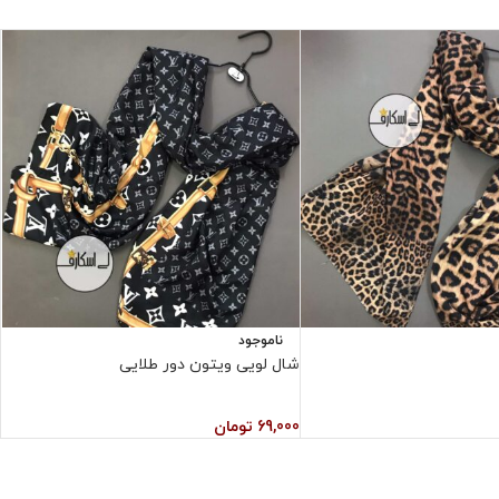
ناموجود
شال لویی ویتون دور طلایی
ش
69,000
تومان
0