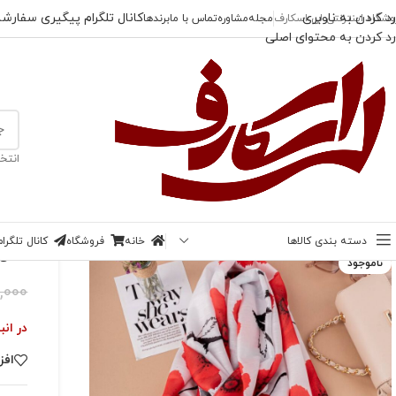
رد کردن به ناوبری
کانال تلگرام پیگیری سفارش
وشگاه اینترنتی لی اسکارف
مجله
مشاوره
تماس با ما
برندها
رد کردن به محتوای اصلی
انتخ
خانه
/
شال
/
شال گل شقایق
دسته بندی کالاها
خانه
فروشگاه
کانال تلگر
-19%
شال 
ناموجود
,000
در انب
افز