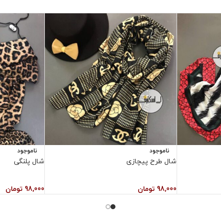
ناموجود
ناموجود
شال طرح پیچازی
شال پلنگی
98,000
تومان
98,000
تومان