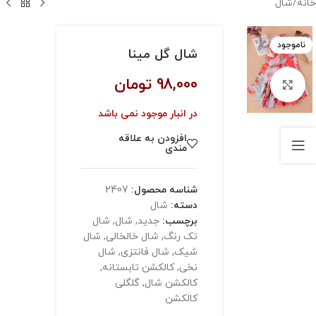
خانه
/
شال
ناموجود
شال گل مینا
98,000
تومان
بزرگنمایی تصویر
در انبار موجود نمی باشد
افزودن به علاقه
مندی
شناسه محصول:
2407
دسته:
شال
برچسب:
جدید
,
شال
,
شال
تک رنگ
,
شال خالخالی
,
شال
شیک
,
شال فانتزی
,
شال
نخی
,
کالکشن تابستانه
,
کالکشن شال
,
گلگلی
کالکشن