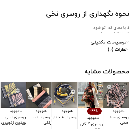
نحوه نگهداری از روسری نخی
۱. با دمای کم اتو شود.
۲. خشکشویی نشود.
۳. از خشک کن استفاده نشود.
توضیحات تکمیلی
۴. از سفید کننده استفاده نشود.
نظرات (0)
محصولات مشابه
ناموجود
-44%
ناموجود
ناموجود
ناموجود
روسری خط
روسری طرحدار
روسری دیور
روسری لویی
ر
ناموجود
خطی
رنگی
ویتون زنجیری
و
روسری گلگلی
ن