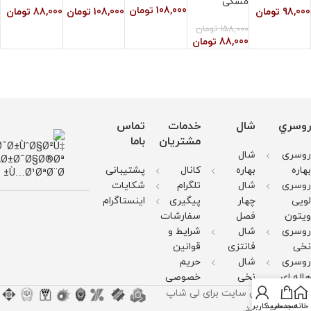
مشکی
108,000
تومان
98,000
تومان
108,000
تومان
88,000
تومان
0
158,000
تومان
88,000
تومان
روسري
شال
خدمات
تماس
مشتریان
باما
روسری
شال
بهاره
بهاره
کانال
پشتیبانی
روسری
شال
تلگرام
شکایات
لویی
چهار
پیگیری
اینستاگرام
ویتون
فصل
سفارشات
روسری
شال
شرایط و
نخی
فانتزی
قوانین
روسری
شال
حریم
هاله ای
نخی
خصوصی
کليه حقوق اين سايت برای لی شاپ
خانه
سبد خرید
حساب کاربری من
محفوظ می‌باشد.