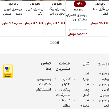
ناموجود
-19%
ناموجود
ناموجود
ناموجود
روسری خط
روسری برگ
روسری دیور
روسری لویی
ر
ناموجود
خطی
انجیری آبی
رنگی
ویتون طیفی
ر
روسری فانتزی
طوسی
یونیکورن
98,000
تومان
108,000
تومان
108,000
تومان
0
88,000
تومان
اسلپ
108,000
تومان
88,000
تومان
روسري
شال
خدمات
تماس
مشتریان
باما
روسری
شال
بهاره
بهاره
کانال
پشتیبانی
روسری
شال
تلگرام
شکایات
لویی
چهار
پیگیری
اینستاگرام
ویتون
فصل
سفارشات
روسری
شال
شرایط و
نخی
فانتزی
قوانین