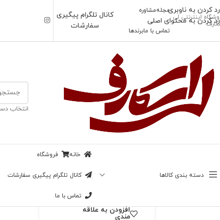
رد کردن به ناوبری
مجله
مشاوره
کانال تلگرام پیگیری
وشگاه اینترنتی لی
رد کردن به محتوای اصلی
کارف
سفارشات
تماس با ما
برندها
خانه
/
بیبی اسکارف
انتخاب دست
ناموجود
بیبی اسکارف مشکی
بابونه
خانه
فروشگاه
بزرگنمایی تصویر
89,000
تومان
دسته بندی کالاها
کانال تلگرام پیگیری سفارشات
در انبار موجود نمی باشد
تماس با ما
افزودن به علاقه
مندی