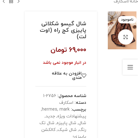
خانه
/
اسکارف
ناموجود
شال گیسو شکلاتی
پاییزی کج راه (اوت
لت)
بزرگنمایی تصویر
69,000
تومان
در انبار موجود نمی باشد
افزودن به علاقه
مندی
شناسه محصول:
2756-1
دسته:
اسکارف
برچسب:
mark
,
hermes
,
پیشنهادات ویژه
,
جدید
,
شال
,
شال پاییزه
,
شال تک
رنگ
,
شال شیک
,
کالکشن
پاییزی؛