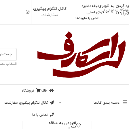
رد کردن به ناوبری
مجله
مشاوره
کانال تلگرام پیگیری
وشگاه اینترنتی لی
رد کردن به محتوای اصلی
کارف
سفارشات
تماس با ما
برندها
خانه
/
اسکارف
انتخاب دست
ناموجود
شال کج راه کرلی
پاییزی (اوت لت)
خانه
فروشگاه
بزرگنمایی تصویر
69,000
تومان
دسته بندی کالاها
کانال تلگرام پیگیری سفارشات
در انبار موجود نمی باشد
تماس با ما
افزودن به علاقه
مندی