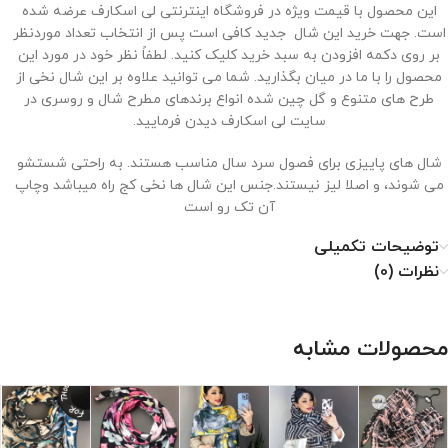
این محصول با قیمت ویژه در فروشگاه اینترنتی لی اسکارف عرضه شده
است. جهت خرید این شال جدید کافی است پس از انتخاب تعداد موردنظر
بر روی دکمه افزودن به سبد خرید کلیک کنید. لطفاً نظر خود در مورد این
محصول را با ما در میان بگذارید. شما می توانید علاوه بر این شال نخی از
طرح های متنوع و گل چین شده انواع برندهای مطرح شال و روسری در
سایت لی اسکارف دیدن فرمایید.
شال های پاییزی برای فصول سرد سال مناسب هستند. به راحتی شستشو
می شوند، و اصلا لیز نیستند.جنس این شال ها نخی کج راه میباشد وچاپ
آن تک رو است
توضیحات تکمیلی
شال های پاییزی مناسب فصل پاییز رو زمستان هستند. رنگ بندی و طرح
نظرات (0)
های متفاوت شال پاییزی را می توانید در سایت لی اسکارف مشاهده
نمایید. طول شال های نخی اکثرا 2 متر می باشد و عرض های متفاوتی دارن
محصولات مشابه
نحوه نگهداری از شال نخی
۱. با دمای کم اتو شود.