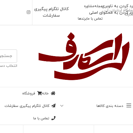
رد کردن به ناوبری
مجله
مشاوره
کانال تلگرام پیگیری
وشگاه اینترنتی لی
رد کردن به محتوای اصلی
کارف
سفارشات
تماس با ما
برندها
خانه
/
شال
انتخاب دست
ناموجود
کالکشن وری پری _
فلاور
خانه
فروشگاه
بزرگنمایی تصویر
89,000
تومان
دسته بندی کالاها
کانال تلگرام پیگیری سفارشات
تماس با ما
رنگ بندی