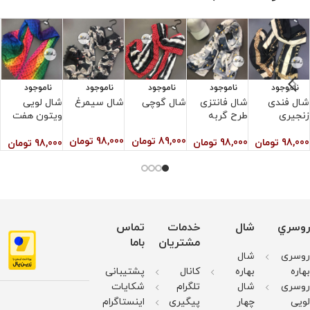
۴. از سفید کننده استفاده نشود.
ناموجود
ناموجود
ناموجود
ناموجود
ناموجود
شال فندی
شال فانتزی
شال گوچی
شال سیمرغ
شال لویی
ش
زنجیری
طرح گربه
ویتون هفت
رنگ
89,000
تومان
98,000
تومان
0
98,000
تومان
98,000
تومان
98,000
تومان
روسري
شال
خدمات
تماس
مشتریان
باما
روسری
شال
بهاره
بهاره
کانال
پشتیبانی
روسری
شال
تلگرام
شکایات
لویی
چهار
پیگیری
اینستاگرام