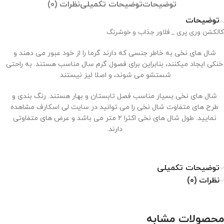
توضیحات
توضیحات تکمیلی
نظرات (0)
توضیحات
کالکشن وری پری _ فلاور جذاب و خوشرنگ
شال های نخی به خاطر جنسی که دارند گرما را از خود عبور می دهند و
خنکی ایجاد میکنند، بنابراین برای فصول گرم سال مناسب هستند. به راحتی
شستشو می شوند، و اصلا لیز نیستند.
شال های نخی بسیار مناسب فصل تابستان و بهار هستند. رنگ بندی و
طرح های متفاوت شال نخی را می توانید در سایت لی اسکارف مشاهده
نمایید. طول شال های نخی اکثرا 2 متر می باشد و عرض های متفاوتی
دارند.
توضیحات تکمیلی
نحوه نگهداری از شال نخی
نظرات (0)
۱. با دمای کم اتو شود.
۲. خشکشویی نشود.
محصولات مشابه
۳. از خشک کن استفاده نشود.