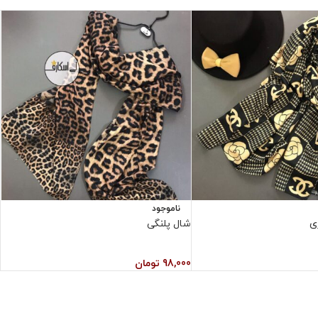
ناموجود
ی
شال پلنگی
ش
98,000
تومان
0