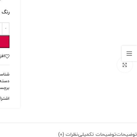
رنگ 
افز
بزرگنمایی تصویر
شناس
دسته:
برچس
اشترا
توضیحات
توضیحات تکمیلی
نظرات (0)