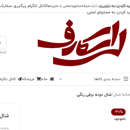
رد کردن به ناوبری
کانال تلگرام پیگیری سفارش
وشگاه اینترنتی لی اسکارف
مجله
مشاوره
تماس با ما
برندها
رد کردن به محتوای اصلی
انتخ
دسته بندی کالاها
خانه
فروشگاه
کانال تلگر
خانه
/
شال
/
شال دونه برفی رنگی
-30%
شال 
ناموجود
,000