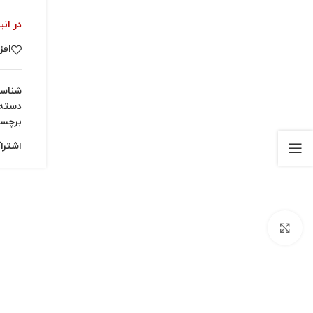
در انب
افز
شناس
دسته:
برچس
اشترا
بزرگنمایی تصویر