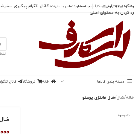
رد کردن به ناوبری
کانال تلگرام پیگیری سفارش
وشگاه اینترنتی لی اسکارف
مجله
مشاوره
تماس با ما
برندها
رد کردن به محتوای اصلی
انتخ
دسته بندی کالاها
خانه
فروشگاه
کانال تلگر
خانه
/
شال
/
شال فانتزی پرستو
ناموجود
شال 
,000