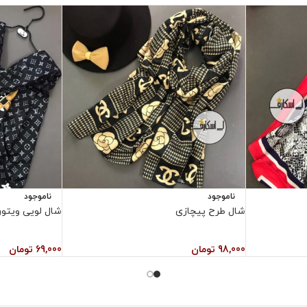
ناموجود
ناموجود
شال طرح پیچازی
شال لویی ویتون
98,000
تومان
69,000
تومان