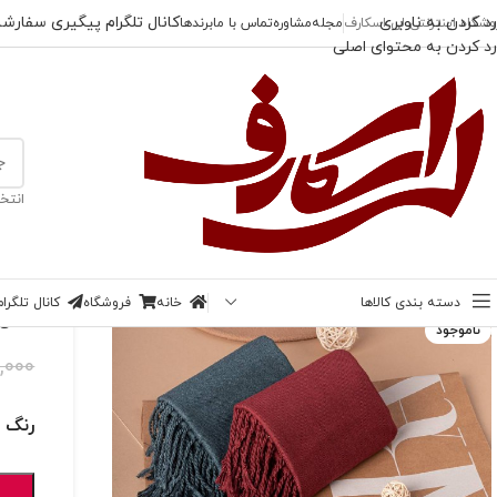
رد کردن به ناوبری
کانال تلگرام پیگیری سفارش
وشگاه اینترنتی لی اسکارف
مجله
مشاوره
تماس با ما
برندها
رد کردن به محتوای اصلی
انتخ
خانه
/
شال
/
شال موهر تخفیفی
دسته بندی کالاها
خانه
فروشگاه
کانال تلگر
-47%
شال 
ناموجود
,000
رنگ 