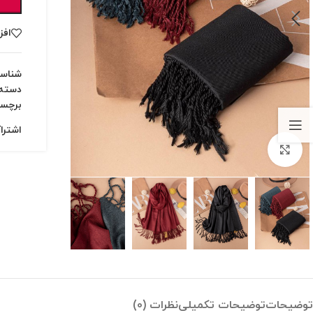
افز
شناس
دسته:
برچس
اشترا
بزرگنمایی تصویر
توضیحات
توضیحات تکمیلی
نظرات (0)