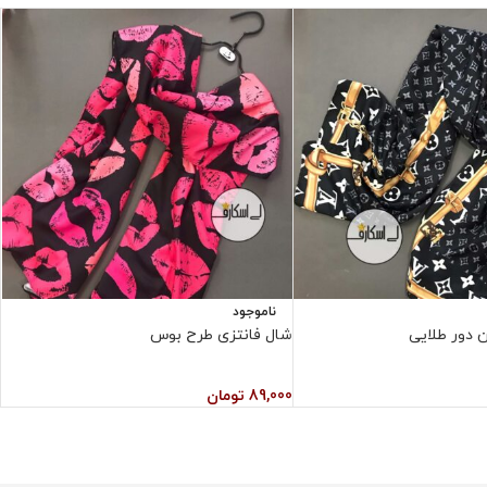
ناموجود
 دور طلایی
شال فانتزی طرح بوس
ش
89,000
تومان
0