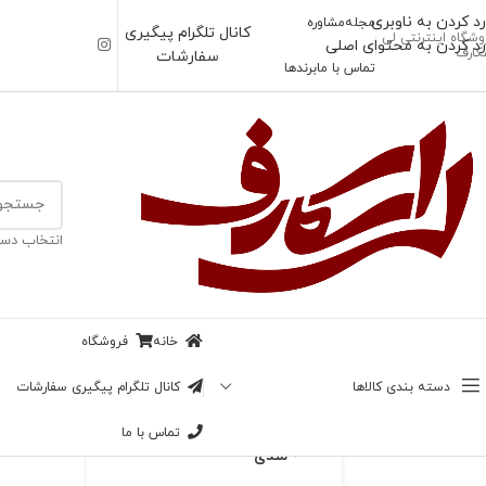
رد کردن به ناوبری
مجله
مشاوره
کانال تلگرام پیگیری
وشگاه اینترنتی لی
رد کردن به محتوای اصلی
کارف
سفارشات
تماس با ما
برندها
خانه
/
شال
انتخاب دست
ناموجود
شال مارک پیچازی
خانه
فروشگاه
بزرگنمایی تصویر
108,000
تومان
دسته بندی کالاها
کانال تلگرام پیگیری سفارشات
در انبار موجود نمی باشد
تماس با ما
افزودن به علاقه
مندی