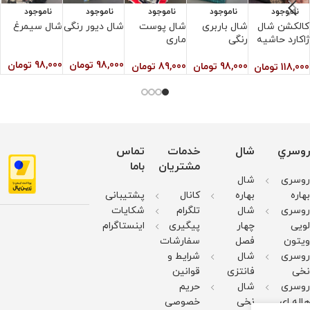
ناموجود
ناموجود
ناموجود
ناموجود
ناموجود
کالکشن شال
شال باربری
شال پوست
شال دیور رنگی
شال سیمرغ
ش
ژاکارد حاشیه
رنگی
ماری
و
دار
ر
98,000
تومان
98,000
تومان
98,000
تومان
89,000
تومان
118,000
تومان
0
روسري
شال
خدمات
تماس
مشتریان
باما
روسری
شال
بهاره
بهاره
کانال
پشتیبانی
روسری
شال
تلگرام
شکایات
لویی
چهار
پیگیری
اینستاگرام
ویتون
فصل
سفارشات
روسری
شال
شرایط و
نخی
فانتزی
قوانین
روسری
شال
حریم
هاله ای
نخی
خصوصی