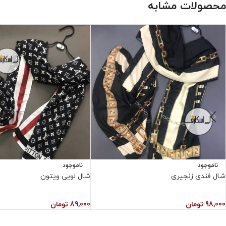
محصولات مشابه
ناموجود
ناموجود
شال فندی زنجیری
شال لویی ویتون
98,000
تومان
89,000
تومان