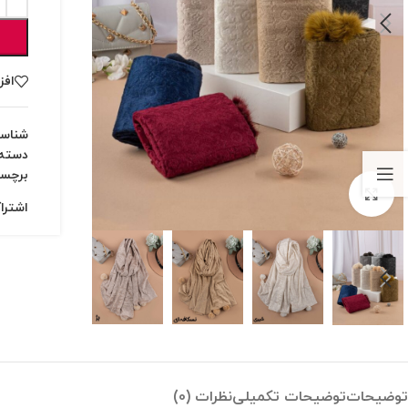
افز
شناس
دسته:
برچس
بزرگنمایی تصویر
اشترا
توضیحات
توضیحات تکمیلی
نظرات (0)