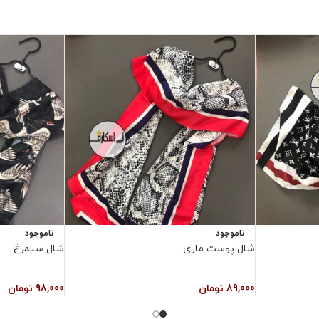
ناموجود
ناموجود
شال پوست ماری
شال سیمرغ
89,000
تومان
98,000
تومان