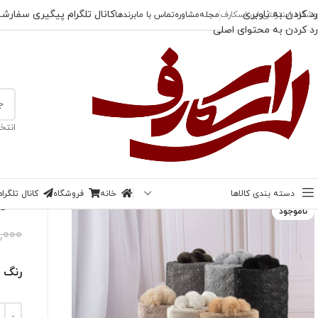
رد کردن به ناوبری
کانال تلگرام پیگیری سفارش
وشگاه اینترنتی لی اسکارف
مجله
مشاوره
تماس با ما
برندها
رد کردن به محتوای اصلی
انتخ
خانه
/
شال
/
شال مخمل ال وی
دسته بندی کالاها
خانه
فروشگاه
کانال تلگر
-34%
شال 
ناموجود
8,000
رنگ 