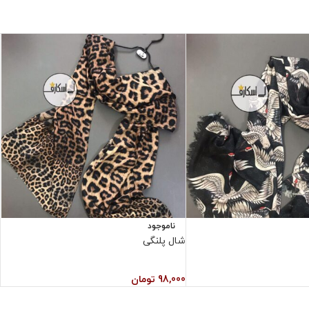
ناموجود
شال پلنگی
ش
98,000
تومان
0