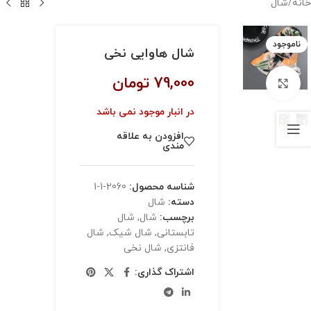
خانه
/
شال
ناموجود
شال هاوایی نخی
79,000
تومان
بزرگنمایی تصویر
در انبار موجود نمی باشد
افزودن به علاقه
مندی
شناسه محصول:
2060-1-1
دسته:
شال
برچسب:
شال
,
شال
تابستانی
,
شال شیک
,
شال
فانتزی
,
شال نخی
اشتراک گذاری: