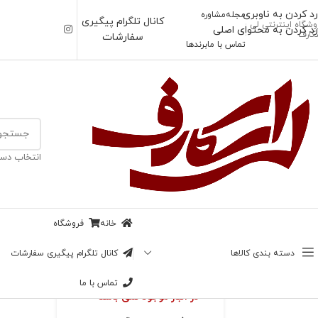
رد کردن به ناوبری
مجله
مشاوره
کانال تلگرام پیگیری
وشگاه اینترنتی لی
رد کردن به محتوای اصلی
کارف
سفارشات
تماس با ما
برندها
خانه
/
شال
انتخاب دست
-14%
شال گوچی وارم
ناموجود
سفید
خانه
فروشگاه
بزرگنمایی تصویر
698,000
تومان
دسته بندی کالاها
کانال تلگرام پیگیری سفارشات
598,000
تومان
تماس با ما
در انبار موجود نمی باشد