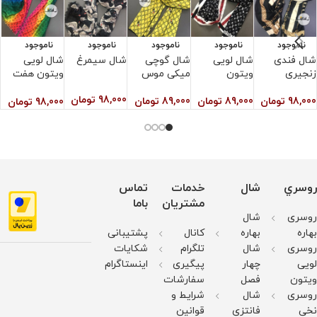
ناموجود
ناموجود
ناموجود
ناموجود
ناموجود
شال فندی
شال لویی
شال گوچی
شال سیمرغ
شال لویی
ش
زنجیری
ویتون
میکی موس
ویتون هفت
رنگ
98,000
تومان
0
98,000
تومان
89,000
تومان
89,000
تومان
98,000
تومان
روسري
شال
خدمات
تماس
مشتریان
باما
روسری
شال
بهاره
بهاره
کانال
پشتیبانی
روسری
شال
تلگرام
شکایات
لویی
چهار
پیگیری
اینستاگرام
ویتون
فصل
سفارشات
روسری
شال
شرایط و
نخی
فانتزی
قوانین