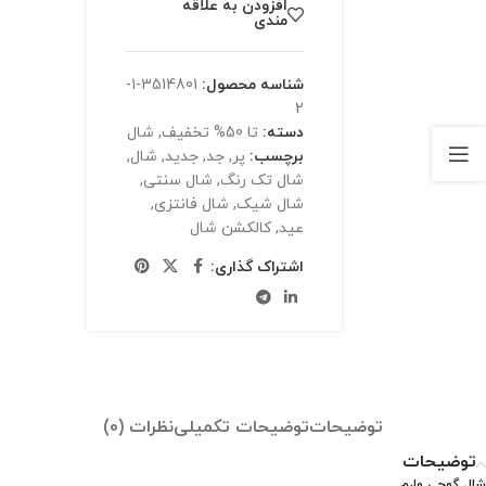
افزودن به علاقه
مندی
شناسه محصول:
3514801-1-
2
دسته:
تا 50% تخفیف
,
شال
برچسب:
پر
,
جد
,
جدید
,
شال
,
شال تک رنگ
,
شال سنتی
,
شال شیک
,
شال فانتزی
,
عید
,
کالکشن شال
اشتراک گذاری:
توضیحات
توضیحات تکمیلی
نظرات (0)
توضیحات
شال گوچی وارم