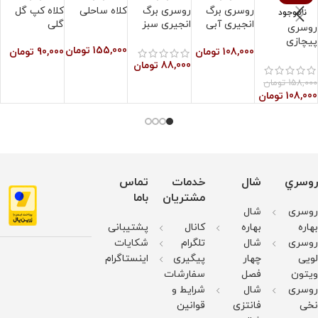
روسری برگ
روسری برگ
کلاه ساحلی
کلاه کپ گل
ک
ناموجود
انجیری آبی
انجیری سبز
گلی
ب
روسری
پیچازی
155,000
تومان
108,000
تومان
90,000
تومان
0
88,000
تومان
158,000
تومان
108,000
تومان
روسري
شال
خدمات
تماس
مشتریان
باما
روسری
شال
بهاره
بهاره
کانال
پشتیبانی
روسری
شال
تلگرام
شکایات
لویی
چهار
پیگیری
اینستاگرام
ویتون
فصل
سفارشات
روسری
شال
شرایط و
نخی
فانتزی
قوانین