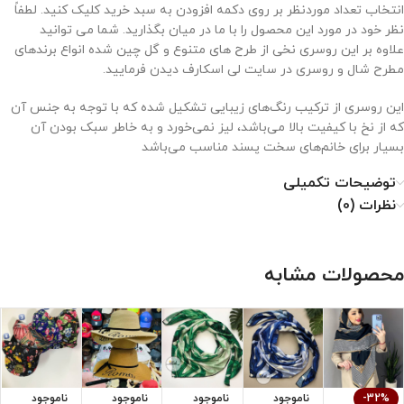
انتخاب تعداد موردنظر بر روی دکمه افزودن به سبد خرید کلیک کنید. لطفاً
نظر خود در مورد این محصول را با ما در میان بگذارید. شما می توانید
علاوه بر این روسری نخی از طرح های متنوع و گل چین شده انواع برندهای
مطرح شال و روسری در سایت لی اسکارف دیدن فرمایید.
این روسری از ترکیب رنگ‌های زیبایی تشکیل شده که با توجه به جنس آن
که از نخ با کیفیت بالا می‌باشد، لیز نمی‌خورد و به خاطر سبک بودن آن
بسیار برای خانم‌های سخت پسند مناسب می‌باشد
توضیحات تکمیلی
نحوه نگهداری از روسری نخی
نظرات (0)
۱. با دمای کم اتو شود.
۲. خشکشویی نشود.
محصولات مشابه
۳. از خشک کن استفاده نشود.
۴. از سفید کننده استفاده نشود.
-32%
ناموجود
ناموجود
ناموجود
ناموجود