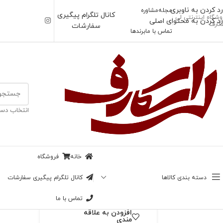
رد کردن به ناوبری
مجله
مشاوره
کانال تلگرام پیگیری
وشگاه اینترنتی لی
رد کردن به محتوای اصلی
کارف
سفارشات
تماس با ما
برندها
خانه
/
اسکارف
انتخاب دست
ناموجود
روسری قواره 120
بزرگنمایی تصویر
گیلاس
خانه
فروشگاه
128,000
تومان
دسته بندی کالاها
کانال تلگرام پیگیری سفارشات
در انبار موجود نمی باشد
تماس با ما
افزودن به علاقه
مندی