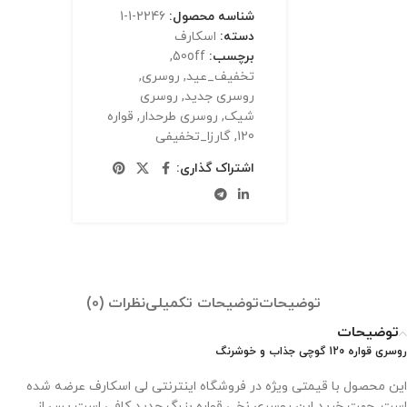
شناسه محصول:
2246-1-1
دسته:
اسکارف
برچسب:
50off
,
تخفیف_عید
,
روسری
,
روسری جدید
,
روسری
شیک
,
روسری طرحدار
,
قواره
120
,
گارزا_تخفیفی
اشتراک گذاری:
توضیحات
توضیحات تکمیلی
نظرات (0)
توضیحات
روسری قواره 120 گوچی جذاب و خوشرنگ
این محصول با قیمتی ویژه در فروشگاه اینترنتی لی اسکارف عرضه شده
است. جهت خرید این روسری نخی قواره بزرگ جدید کافی است پس از