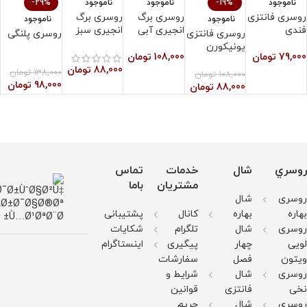
ناموجود
-19%
ناموجود
ناموجود
-29%
روسری فانتزی
روسری برگ
روسری برگ
ر
ناموجود
ناموجود
فندی
انجیری آبی
انجیری سبز
ز
روسری فانتزی
روسری پلنگی
یونیکورن
79,000
تومان
108,000
تومان
0
اسلپ
88,000
تومان
138,000
تومان
108,000
تومان
98,000
تومان
88,000
تومان
روسري
شال
خدمات
تماس
مشتریان
باما
روسری
شال
بهاره
بهاره
کانال
پشتیبانی
روسری
شال
تلگرام
شکایات
لویی
چهار
پیگیری
اینستاگرام
ویتون
فصل
سفارشات
روسری
شال
شرایط و
نخی
فانتزی
قوانین
روسری
شال
حریم