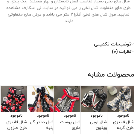
شال های نخی بسیار مناسب فصل تابستان و بهار هستند. رنگ بندی و
طرح های متفاوت شال نخی را می توانید در سایت لی اسکارف مشاهده
نمایید. طول شال های نخی اکثرا 2 متر می باشد و عرض های متفاوتی
دارند.
توضیحات تکمیلی
نحوه نگهداری از شال نخی
نظرات (0)
۱. با دمای کم اتو شود.
۲. خشکشویی نشود.
محصولات مشابه
۳. از خشک کن استفاده نشود.
۴. از سفید کننده استفاده نشود.
ناموجود
ناموجود
ناموجود
ناموجود
ناموجود
شال فانتزی
شال لویی
شال پوست
شال دختر گل
شال فانتزی
ش
طرح گربه
ویتون
ماری
پنبه
طرح حلزون
ه