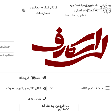
رد کردن به ناوبری
مجله
مشاوره
کانال تلگرام پیگیری
وشگاه اینترنتی لی
رد کردن به محتوای اصلی
کارف
سفارشات
تماس با ما
برندها
خانه
/
بیبی اسکارف
انتخاب دست
ناموجود
بیبی اسکارف
کلاسیک لوزی
خانه
فروشگاه
بزرگنمایی تصویر
79,000
تومان
دسته بندی کالاها
کانال تلگرام پیگیری سفارشات
در انبار موجود نمی باشد
تماس با ما
افزودن به علاقه
مندی