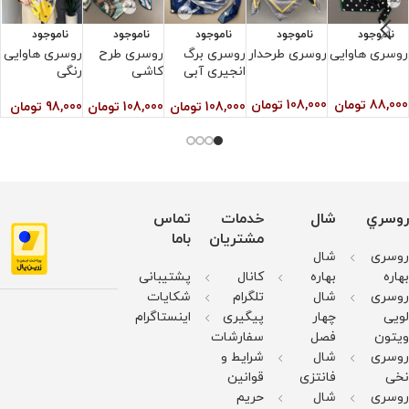
ناموجود
ناموجود
ناموجود
ناموجود
ناموجود
روسری هاوایی
روسری طرحدار
روسری برگ
روسری طرح
روسری هاوایی
ر
انجیری آبی
کاشی
رنگی
و
ن
88,000
تومان
108,000
تومان
108,000
تومان
108,000
تومان
98,000
تومان
0
روسري
شال
خدمات
تماس
مشتریان
باما
روسری
شال
بهاره
بهاره
کانال
پشتیبانی
روسری
شال
تلگرام
شکایات
لویی
چهار
پیگیری
اینستاگرام
ویتون
فصل
سفارشات
روسری
شال
شرایط و
نخی
فانتزی
قوانین
روسری
شال
حریم