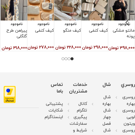
ناموجود
ناموجود
ناموجود
ناموجود
ناموجود
مانتو مشکی
کیف کنفی
کیف منگو
کیف کنفی
پیراهن طرح
پ
پونه
گلگلی
ه
298,000
تومان
228,000
تومان
278,000
تومان
398,000
تومان
318,000
تومان
0
روسري
شال
خدمات
تماس
مشتریان
باما
روسری
شال
بهاره
بهاره
کانال
پشتیبانی
روسری
شال
تلگرام
شکایات
لویی
چهار
پیگیری
اینستاگرام
ویتون
فصل
سفارشات
روسری
شال
شرایط و