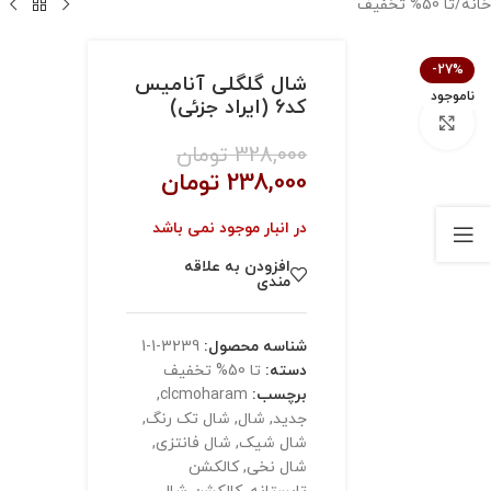
خانه
/
تا 50% تخفیف
-27%
شال گلگلی آنامیس
ناموجود
کد6 (ایراد جزئی)
بزرگنمایی تصویر
328,000
تومان
238,000
تومان
در انبار موجود نمی باشد
افزودن به علاقه
مندی
شناسه محصول:
3239-1-1
دسته:
تا 50% تخفیف
برچسب:
clcmoharam
,
جدید
,
شال
,
شال تک رنگ
,
شال شیک
,
شال فانتزی
,
شال نخی
,
کالکشن