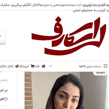
رد کردن به ناوبری
کانال تلگرام پیگیری سفارش
وشگاه اینترنتی لی اسکارف
مجله
مشاوره
تماس با ما
برندها
رد کردن به محتوای اصلی
انتخ
خانه
/
تا 50% تخفیف
/
شال ژاکارد CK موکا
دسته بندی کالاها
خانه
فروشگاه
کانال تلگر
-30%
شال ژاک
ناموجود
,000
در انب
افز