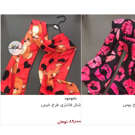
ناموجود
ح بوس
شال فانتزی طرح خرس
ش
89,000
تومان
0