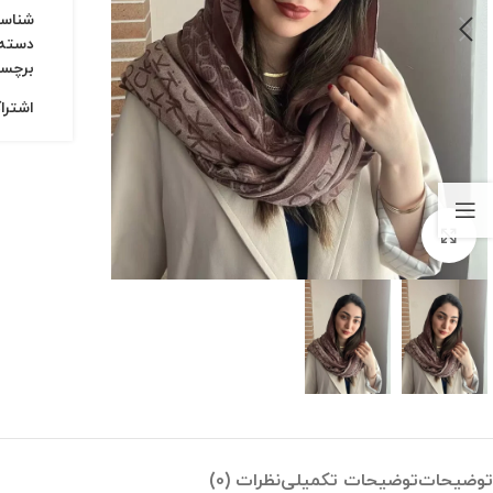
شناس
دسته:
برچس
اشترا
بزرگنمایی تصویر
توضیحات
توضیحات تکمیلی
نظرات (0)