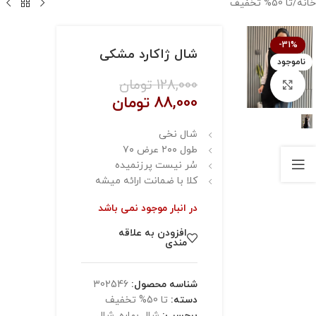
خانه
/
تا 50% تخفیف
-31%
شال ژاکارد مشکی
ناموجود
128,000
تومان
بزرگنمایی تصویر
88,000
تومان
شال نخی
طول ٢٠٠ عرض ٧٠
سُر نیست پرزنمیده
کلا با ضمانت ارائه میشه
در انبار موجود نمی باشد
افزودن به علاقه
مندی
شناسه محصول:
302546
دسته:
تا 50% تخفیف
برچسب:
شال بهاره
,
شال