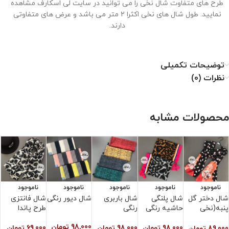
طرح های متفاوت شال نخی را می توانید در سایت لی اسکارف مشاهده
نمایید. طول شال های نخی اکثرا 2 متر می باشد و عرض های متفاوتی
دارند.
توضیحات تکمیلی
نحوه نگهداری از شال نخی
نظرات (0)
۱. با دمای کم اتو شود.
۲. خشکشویی نشود.
محصولات مشابه
۳. از خشک کن استفاده نشود.
۴. از سفید کننده استفاده نشود.
ناموجود
ناموجود
ناموجود
ناموجود
ناموجود
شال دختر گل
شال پلنگی
شال باربری
شال دیور رنگی
شال فانتزی
ش
پنبه(نخی
حاشیه رنگی
رنگی
طرح پاندا
و
اسلپ)
ر
98,000
تومان
98,000
تومان
98,000
تومان
69,000
تومان
89,000
تومان
0