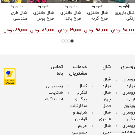
ناموجود
ناموجود
ناموجود
ناموجود
ناموجود
شال باربری
شال فانتزی
شال فانتزی
شال فانتزی
شال طرح
ش
رنگی
طرح گربه
طرح پاندا
طرح بوس
هندسی
0
98,000
تومان
98,000
تومان
69,000
تومان
89,000
تومان
89,000
تومان
روسري
شال
خدمات
تماس
مشتریان
باما
روسری
شال
بهاره
بهاره
کانال
پشتیبانی
روسری
شال
تلگرام
شکایات
لویی
چهار
پیگیری
اینستاگرام
ویتون
فصل
سفارشات
روسری
شال
شرایط و
نخی
فانتزی
قوانین
روسری
شال
حریم
هاله ای
نخی
خصوصی