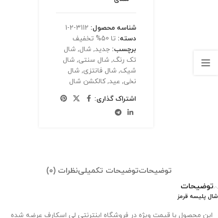
شناسه محصول:
3112-2-1
دسته:
تا 50% تخفیف
برچسب:
جدید
,
شال
,
شال
تک رنگ
,
شال سنتی
,
شال
شیک
,
شال فانتزی
,
شال
نخی
,
عید
,
کالکشن شال
اشتراک گذاری:
توضیحات
توضیحات تکمیلی
نظرات (0)
توضیحات
شال پلیسه قرمز
این محصول با قیمت ویژه در فروشگاه اینترنتی لی اسکارف عرضه شده