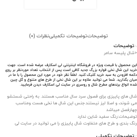
توضیحات
توضیحات تکمیلی
نظرات (0)
توضیحات
<شال پلیسه سامر
این محصول با قیمت ویژه در فروشگاه اینترنتی لی اسکارف عرضه شده است. جهت
خرید این شال نخی قواره بزرگ جدید کافی است پس از انتخاب تعداد موردنظر بر روی
دکمه افزودن به سبد خرید کلیک کنید. لطفاً نظر خود در مورد این محصول را با ما در
میان بگذارید. شما می توانید علاوه بر این شال نخی از طرح های متنوع و گل چین
شده انواع برندهای مطرح شال و روسری در سایت لی اسکارف دیدن فرمایید.
شال های پاییزی برای فصول سرد سال مناسب هستند. به راحتی شستشو
می شوند، و اصلا لیز نیستند.جنس این شال ها نخی هست ومناسب
چهارفصل میباشد
توضیحات:رنگ سفید شاین ندارد
رنگ بندی و طرح های متفاوت شال پاییزی را می توانید در سایت لی
اسکارف مشاهده نمایید. طول شال های نخی اکثرا 2 متر می باشد و عرض
توضیحات تکمیلی
های متفاوتی دارن