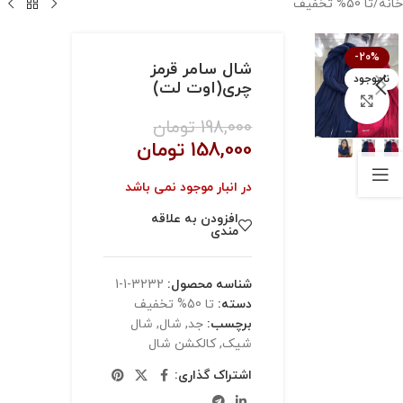
خانه
/
تا 50% تخفیف
-20%
شال سامر قرمز
ناموجود
چری(اوت لت)
بزرگنمایی تصویر
198,000
تومان
158,000
تومان
در انبار موجود نمی باشد
افزودن به علاقه
مندی
شناسه محصول:
3232-1-1
دسته:
تا 50% تخفیف
برچسب:
جد
,
شال
,
شال
شیک
,
کالکشن شال
اشتراک گذاری: