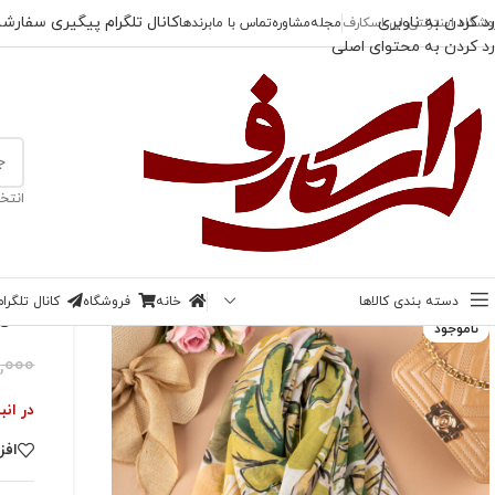
رد کردن به ناوبری
کانال تلگرام پیگیری سفارش
وشگاه اینترنتی لی اسکارف
مجله
مشاوره
تماس با ما
برندها
رد کردن به محتوای اصلی
انتخ
خانه
/
تا 50% تخفیف
/
شال هاوایی برگ انجیری (ایراد چاپی جزئی)
دسته بندی کالاها
خانه
فروشگاه
کانال تلگر
-39%
شال 
ناموجود
,000
در انب
افز