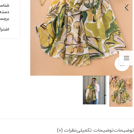
شناس
دسته:
برچس
اشترا
بزرگنمایی تصویر
توضیحات
توضیحات تکمیلی
نظرات (0)