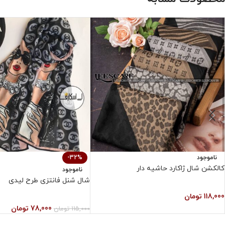
ناموجود
-32%
کالکشن شال ژاکارد حاشیه دار
ناموجود
شال شنل فانتزی طرح لیدی
118,000
تومان
78,000
تومان
115,000
تومان