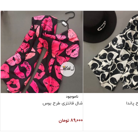
ناموجود
پاندا
شال فانتزی طرح بوس
ش
89,000
تومان
0