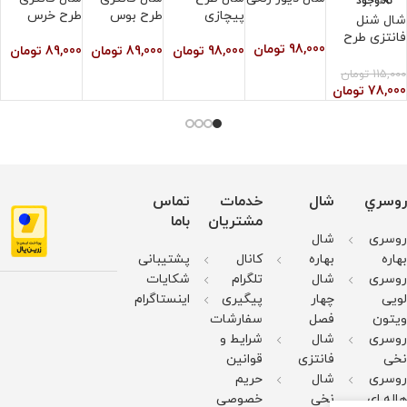
ناموجود
پیچازی
طرح بوس
طرح خرس
ه
شال شنل
فانتزی طرح
98,000
تومان
98,000
تومان
89,000
تومان
89,000
تومان
0
لیدی
115,000
تومان
78,000
تومان
روسري
شال
خدمات
تماس
مشتریان
باما
روسری
شال
بهاره
بهاره
کانال
پشتیبانی
روسری
شال
تلگرام
شکایات
لویی
چهار
پیگیری
اینستاگرام
ویتون
فصل
سفارشات
روسری
شال
شرایط و
نخی
فانتزی
قوانین
روسری
شال
حریم
هاله ای
نخی
خصوصی