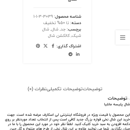
شناسه محصول:
3039-3-1-1
دسته:
تا 50% تخفیف
برچسب:
جد
,
شال
,
شال
شیک
,
کالکشن شال
اشتراک گذاری:
توضیحات
توضیحات تکمیلی
نظرات (0)
توضیحات
شال پلیسه مانلیا
این محصول با قیمت ویژه در فروشگاه اینترنتی لی اسکارف عرضه شده است. جهت
خرید این شال نخی قواره بزرگ جدید کافی است پس از انتخاب تعداد موردنظر بر روی
دکمه افزودن به سبد خرید کلیک کنید. لطفاً نظر خود در مورد این محصول را با ما در
میان بگذارید. شما می توانید علاوه بر این شال نخی از طرح های متنوع و گل چین