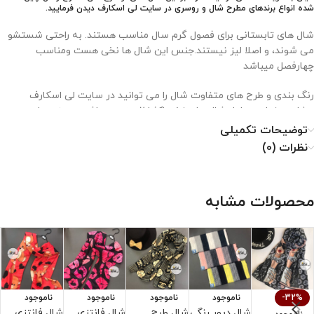
شده انواع برندهای مطرح شال و روسری در سایت لی اسکارف دیدن فرمایید.
شال های تابستانی برای فصول گرم سال مناسب هستند. به راحتی شستشو
می شوند، و اصلا لیز نیستند.جنس این شال ها نخی هست ومناسب
چهارفصل میباشد
رنگ بندی و طرح های متفاوت شال را می توانید در سایت لی اسکارف
مشاهده نمایید. طول شال های نخی اکثرا 2 متر می باشد و عرض های
متفاوتی دارن
توضیحات تکمیلی
نظرات (0)
نحوه نگهداری از شال نخی
۱. با دمای کم و غیرمستقیم اتو شود.
محصولات مشابه
۲. خشکشویی نشود.
۳. از خشک کن استفاده نشود.
۴. از سفید کننده استفاده نشود.
-32%
ناموجود
ناموجود
ناموجود
ناموجود
شال دیور رنگی
شال طرح
شال فانتزی
شال فانتزی
ش