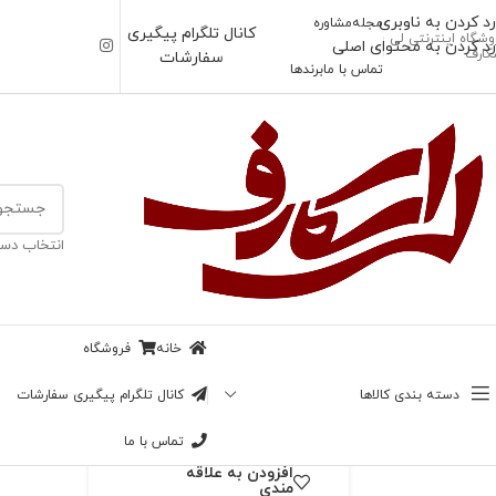
رد کردن به ناوبری
مجله
مشاوره
کانال تلگرام پیگیری
وشگاه اینترنتی لی
رد کردن به محتوای اصلی
کارف
سفارشات
تماس با ما
برندها
خانه
/
شال
انتخاب دست
ناموجود
شال لویی ویتون دور
بزرگنمایی تصویر
طلایی
خانه
فروشگاه
69,000
تومان
دسته بندی کالاها
کانال تلگرام پیگیری سفارشات
در انبار موجود نمی باشد
تماس با ما
افزودن به علاقه
مندی