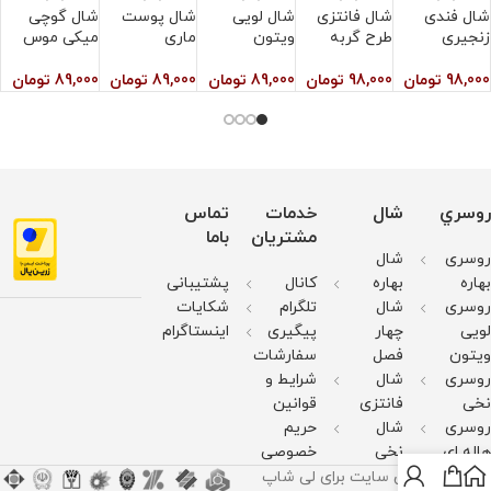
شال فندی
شال فانتزی
شال لویی
شال پوست
شال گوچی
ش
زنجیری
طرح گربه
ویتون
ماری
میکی موس
0
98,000
تومان
98,000
تومان
89,000
تومان
89,000
تومان
89,000
تومان
روسري
شال
خدمات
تماس
مشتریان
باما
روسری
شال
بهاره
بهاره
کانال
پشتیبانی
روسری
شال
تلگرام
شکایات
لویی
چهار
پیگیری
اینستاگرام
ویتون
فصل
سفارشات
روسری
شال
شرایط و
نخی
فانتزی
قوانین
روسری
شال
حریم
هاله ای
نخی
خصوصی
کليه حقوق اين سايت برای لی شاپ