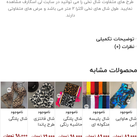
طرح های متفاوت شال نخی را می توانید در سایت لی اسکارف مشاهده
نمایید. طول شال های نخی اکثرا 2 متر می باشد و عرض های متفاوتی
دارند.
توضیحات تکمیلی
نحوه نگهداری از شال نخی
نظرات (0)
۱. با دمای کم اتو شود.
۲. خشکشویی نشود.
محصولات مشابه
۳. از خشک کن استفاده نشود.
۴. از سفید کننده استفاده نشود.
ناموجود
ناموجود
ناموجود
ناموجود
ناموجود
شال هاوایی
شال پلیسه
شال پلنگی
شال فانتزی
شال پلنگی
ش
آبی
منگوله ای
حاشیه رنگی
طرح پاندا
ط
98,000
تومان
89,000
تومان
89,000
تومان
98,000
تومان
69,000
تومان
0