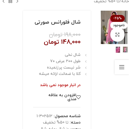
خانه
/
تا 50% تخفیف
-25%
شال فلورانس صورتی
ناموجود
198,000
تومان
بزرگنمایی تصویر
148,000
تومان
شال نخی
طول ٢٠٠ عرض ٧٠
سُر نیست پرزنمیده
کلا با ضمانت ارائه میشه
در انبار موجود نمی باشد
افزودن به علاقه
مندی
شناسه محصول:
302512-1
دسته:
تا 50% تخفیف
برچسب:
شال بهاره
,
شال