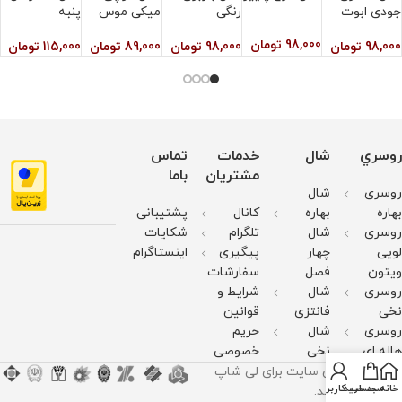
جودی ابوت
رنگی
میکی موس
پنبه
ط
98,000
تومان
98,000
تومان
98,000
تومان
89,000
تومان
115,000
تومان
0
روسري
شال
خدمات
تماس
مشتریان
باما
روسری
شال
بهاره
بهاره
کانال
پشتیبانی
روسری
شال
تلگرام
شکایات
لویی
چهار
پیگیری
اینستاگرام
ویتون
فصل
سفارشات
روسری
شال
شرایط و
نخی
فانتزی
قوانین
روسری
شال
حریم
هاله ای
نخی
خصوصی
کليه حقوق اين سايت برای لی شاپ
خانه
سبد خرید
حساب کاربری من
محفوظ می‌باشد.