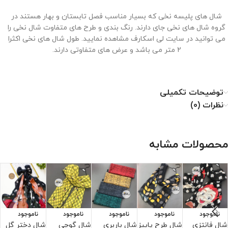
شال های پلیسه نخی که بسیار مناسب فصل تابستان و بهار هستند در
گروه شال های نخی جای دارند. رنگ بندی و طرح های متفاوت شال نخی را
می توانید در سایت لی اسکارف مشاهده نمایید. طول شال های نخی اکثرا
2 متر می باشد و عرض های متفاوتی دارند.
توضیحات تکمیلی
نحوه نگهداری از شال نخی
نظرات (0)
۱. با دمای کم اتو شود.
۲. خشکشویی نشود.
محصولات مشابه
۳. از خشک کن استفاده نشود.
۴. از سفید کننده استفاده نشود.
ناموجود
ناموجود
ناموجود
ناموجود
ناموجود
شال فانتزی
شال طرح پاییز
شال باربری
شال گوچی
شال دختر گل
ش