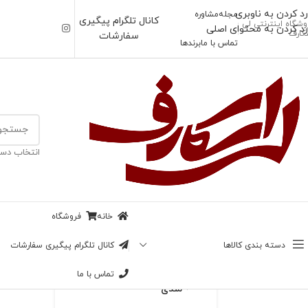
رد کردن به ناوبری
مجله
مشاوره
کانال تلگرام پیگیری
وشگاه اینترنتی لی
رد کردن به محتوای اصلی
کارف
سفارشات
تماس با ما
برندها
خانه
/
شال
انتخاب دست
ناموجود
شال فانتزی طرح دار
بزرگنمایی تصویر
خانه
فروشگاه
89,000
تومان
دسته بندی کالاها
کانال تلگرام پیگیری سفارشات
در انبار موجود نمی باشد
تماس با ما
افزودن به علاقه
مندی