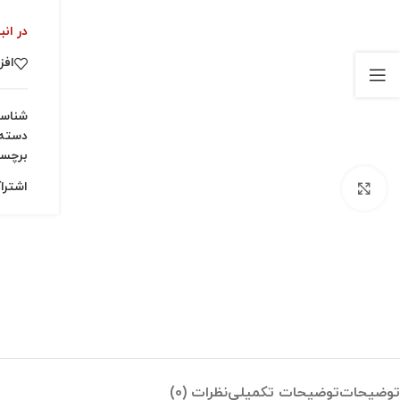
در انب
افز
شناس
دسته:
برچس
اشترا
بزرگنمایی تصویر
توضیحات
توضیحات تکمیلی
نظرات (0)