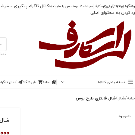
رد کردن به ناوبری
کانال تلگرام پیگیری سفارش
وشگاه اینترنتی لی اسکارف
مجله
مشاوره
تماس با ما
برندها
رد کردن به محتوای اصلی
انتخ
دسته بندی کالاها
خانه
فروشگاه
کانال تلگر
خانه
/
شال
/
شال فانتزی طرح بوس
ناموجود
شال 
,000