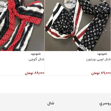
ناموجود
ناموجود
شال لویی ویتون
شال گوچی
89,000
تومان
89,000
تومان
روسري
شال