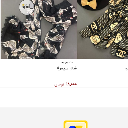
ناموجود
ی
شال سیمرغ
ش
98,000
تومان
0