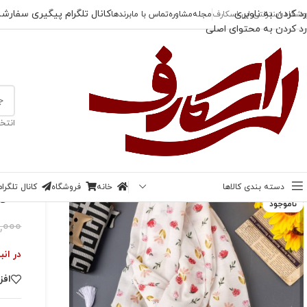
رد کردن به ناوبری
کانال تلگرام پیگیری سفارش
وشگاه اینترنتی لی اسکارف
مجله
مشاوره
تماس با ما
برندها
رد کردن به محتوای اصلی
انتخ
خانه
/
شال
/
شال رز زمینه روشن
دسته بندی کالاها
خانه
فروشگاه
کانال تلگر
-23%
شال 
ناموجود
,000
در انب
افز