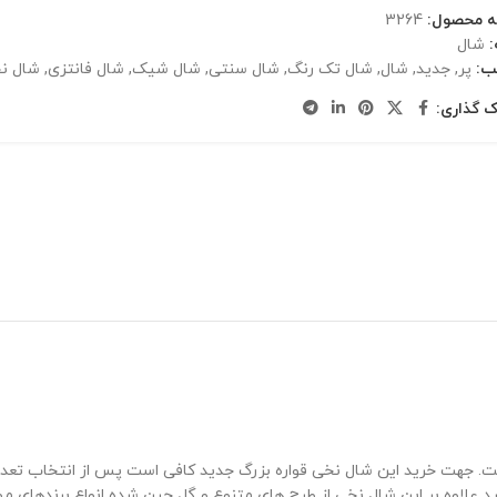
ه محصول:
3264
شال
ب:
پر
,
جدید
,
شال
,
شال تک رنگ
,
شال سنتی
,
شال شیک
,
شال فانتزی
,
شال ن
ک گذاری:
 جهت خرید این شال نخی قواره بزرگ جدید کافی است پس از انتخاب تعداد م
انید علاوه بر این شال نخی از طرح های متنوع و گل چین شده انواع برندهای