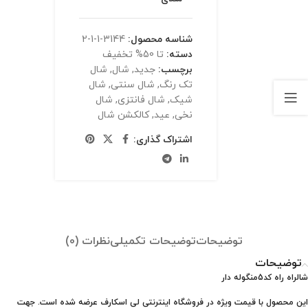
شناسه محصول:
3144-1-1-2
دسته:
تا 50% تخفیف
برچسب:
جدید
,
شال
,
شال
تک رنگ
,
شال سنتی
,
شال
شیک
,
شال فانتزی
,
شال
نخی
,
عید
,
کالکشن شال
اشتراک گذاری:
توضیحات
توضیحات تکمیلی
نظرات (0)
توضیحات
شالراه راه کد5منگوله دار
این محصول با قیمت ویژه در فروشگاه اینترنتی لی اسکارف عرضه شده است. جهت