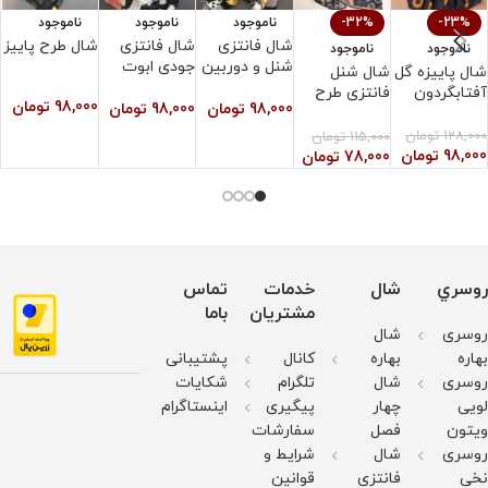
-23%
-32%
ناموجود
ناموجود
ناموجود
شال فانتزی
شال فانتزی
شال طرح پاییز
ش
ناموجود
ناموجود
شنل و دوربین
جودی ابوت
شال پاییزه گل
شال شنل
آفتابگردون
فانتزی طرح
98,000
تومان
0
98,000
تومان
98,000
تومان
لیدی
128,000
تومان
115,000
تومان
98,000
تومان
78,000
تومان
روسري
شال
خدمات
تماس
مشتریان
باما
روسری
شال
بهاره
بهاره
کانال
پشتیبانی
روسری
شال
تلگرام
شکایات
لویی
چهار
پیگیری
اینستاگرام
ویتون
فصل
سفارشات
روسری
شال
شرایط و
نخی
فانتزی
قوانین