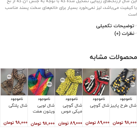
این شال ازرنگ‌های زیبایی تشکیل شده که با توجه به جنس آن که از نخ
با کیفیت می‌باشد، لیز نمی‌خورد بسیار برای خانم‌های سخت پسند مناسب
است
توضیحات تکمیلی
نحوه نگهداری از شال بافت
نظرات (0)
۱. با دمای کم و غیرمستقیم اتو شود.
۲. خشکشویی نشود.
محصولات مشابه
۳. از خشک کن استفاده نشود.
۴. از سفید کننده استفاده نشود.
ناموجود
ناموجود
ناموجود
ناموجود
ناموجود
شال طرح پاییز
شال گوچی
شال گوچی
شال لویی
شال پلنگی
ش
میکی موس
ویتون هفت
پ
رنگ
98,000
تومان
89,000
تومان
98,000
تومان
89,000
تومان
0
98,000
تومان