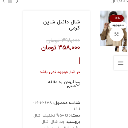
خانه
/
شال
-10%
شال دانتل شاین
ناموجود
کرمی
بزرگنمایی تصویر
398,000
تومان
358,000
تومان
در انبار موجود نمی باشد
افزودن به علاقه
مندی
شناسه محصول:
2638-1-1-1-
1-1-1
دسته:
تا 50% تخفیف
,
شال
برچسب:
جد
,
شال
,
شال