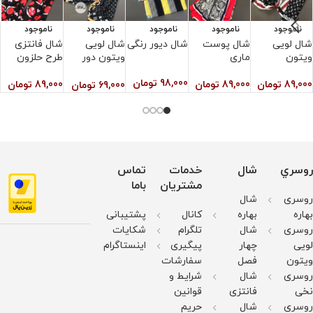
ناموجود
ناموجود
ناموجود
ناموجود
ناموجود
شال لویی
شال پوست
شال دیور رنگی
شال لویی
شال فانتزی
ش
ویتون
ماری
ویتون دور
طرح حلزون
ط
طلایی
98,000
تومان
89,000
تومان
89,000
تومان
89,000
تومان
0
69,000
تومان
روسري
شال
خدمات
تماس
مشتریان
باما
روسری
شال
بهاره
بهاره
کانال
پشتیبانی
روسری
شال
تلگرام
شکایات
لویی
چهار
پیگیری
اینستاگرام
ویتون
فصل
سفارشات
روسری
شال
شرایط و
نخی
فانتزی
قوانین
روسری
شال
حریم