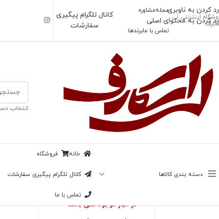
رد کردن به ناوبری
مجله
مشاوره
کانال تلگرام پیگیری
وشگاه اینترنتی لی
رد کردن به محتوای اصلی
کارف
سفارشات
تماس با ما
برندها
خانه
/
تا 50% تخفیف
انتخاب دست
-39%
شال بته جقه (ایراد
ناموجود
چاپی جزئی)
خانه
فروشگاه
بزرگنمایی تصویر
128,000
تومان
دسته بندی کالاها
کانال تلگرام پیگیری سفارشات
78,000
تومان
تماس با ما
در انبار موجود نمی باشد