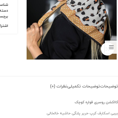
شناس
دسته:
برچس
اشترا
بزرگنمایی تصویر
توضیحات
توضیحات تکمیلی
نظرات (0)
کالکشن روسری قواره کوچک
بیبی اسکارف کرپ حریر پلنگی حاشیه خالخالی