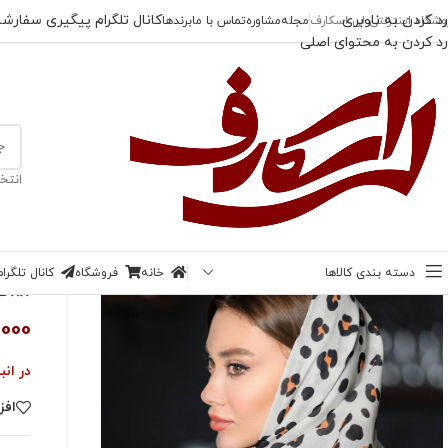
رد کردن به ناوبری
کانال تلگرام پیگیری سفارش
وشگاه اینترنتی لی اسکارف
مجله
مشاوره
تماس با ما
برندها
رد کردن به محتوای اصلی
انتخ
خانه
/
بیبی اسکارف
/
بیبی اسکارف حریر پلنگی حاشیه خالخالی
دسته بندی کالاها
خانه
فروشگاه
کانال تلگر
ناموجود
بیبی
,000
در انب
افز