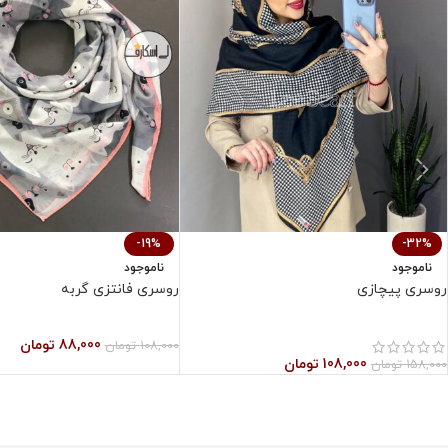
-19%
-32%
ناموجود
ناموجود
روسری پیچازی
روسری فانتزی گربه
88,000
تومان
108,000
تومان
108,000
تومان
158,000
تومان