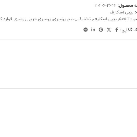
ه محصول:
2642-6-2-3
بیبی اسکارف
ب:
50off
,
بیبی اسکارف
,
تخفیف_عید
,
روسری
,
روسری حریر
,
روسری قواره 
ک گذاری: