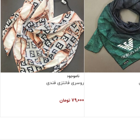
ناموجود
روسری فانتزی فندی
ر
79,000
تومان
0