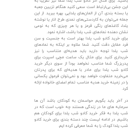
باشید. برای مثال اگر کادو شب یلدا شما نیز تقریبا به
این جشن بی‌ارتباط است سعی کنید هنگام تزیین جعبه
یا بسته بندی آن از المان‌های یلدایی بهره ببرید. از این
جمله می‌توان به کاردستی‌های نمدی طرح انار یا نوشته
یلدا، کاغذهای رنگی قرمز و یا هر چیزی که به نوعی
نشان دهنده نمادهای شب یلدا باشد، اشاره نمود.
برای خرید کادو شب یلدا بهتر است به جنسیت و سن
فرد مقابل دقت کنید. شما علاوه بر اینکه به نمادهای
شب یلدا توجه دارید باید هدیه‌ای متناسب را نیز
خریداری کنید. برای مثال یک ساعت مچی اسپرت برای
پدربزرگ شما مناسب نخواهد بود! از سوی دیگر خرید
کادو شب یلدا برای مادر با هدیه‌ای که برای پدرتان
می‌خرید متفاوت خواهد بود و نمی‌توان فرمول یکسانی
را در زمینه خرید هدیه مناسب تمام اعضای خانواده ارائه
کرد.
در آخر باید بگویم حواسمان به کودکان باشد آن ها
سرمایه های ما در زندگی هستند چه خوب است که در
شب یلدا به فکر خرید کادو شب یلدا برای کودکان هم
باشیم. در ادامه لیست چند دسته بندی برای خرید کادو
شب یلدا کودک را به شما معرفی کرده ایم.