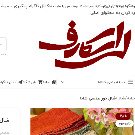
رد کردن به ناوبری
کانال تلگرام پیگیری سفارش
وشگاه اینترنتی لی اسکارف
مجله
مشاوره
تماس با ما
برندها
رد کردن به محتوای اصلی
انتخ
دسته بندی کالاها
خانه
فروشگاه
کانال تلگر
خانه
/
شال
/
شال دور عدسی شانا
-28%
شال 
ناموجود
,000