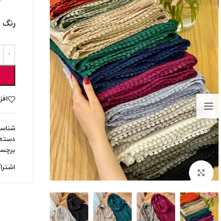
رنگ 
افز
شناس
دسته:
برچس
اشترا
بزرگنمایی تصویر