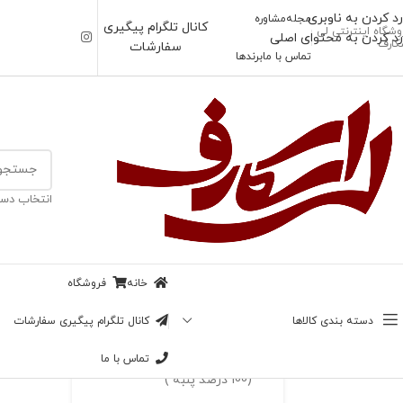
رد کردن به ناوبری
مجله
مشاوره
کانال تلگرام پیگیری
وشگاه اینترنتی لی
رد کردن به محتوای اصلی
کارف
سفارشات
تماس با ما
برندها
خانه
/
پوشاک
انتخاب دست
-44%
کراپ دکلته بندی
ناموجود
خانه
فروشگاه
بزرگنمایی تصویر
228,000
تومان
128,000
تومان
دسته بندی کالاها
کانال تلگرام پیگیری سفارشات
تماس با ما
جنس : پارچه کشی کبریتی
(100 درصد پنبه )