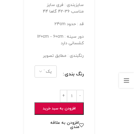
سایزبندی : فری سایز
مناسب 36-42 گاها 44
قد : حدود 24cm
دور سینه : 120cm – 60cm
کشسانی دارد
رنگبندی : مطابق تصویر
رنگ بندی
افزودن به سبد خرید
افزودن به علاقه
مندی