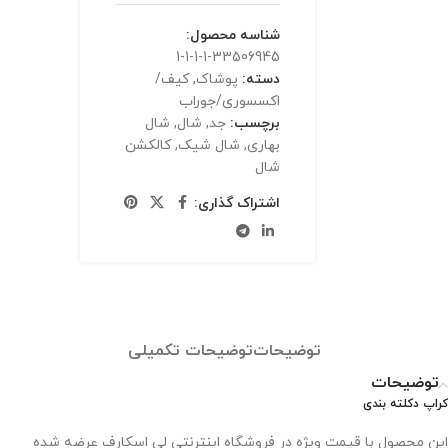
شناسه محصول:
33506945-1-1-1-1
دسته:
پوشاک
,
کیف/
اکسسوری/جوراب
برچسب:
جد
,
شال
,
شال
بهاری
,
شال شیک
,
کالکشن
شال
اشتراک گذاری:
توضیحات
توضیحات تکمیلی
توضیحات
کراپ دکلته بندی
این محصول با قیمت ویژه در فروشگاه اینترنتی لی اسکارف عرضه شده