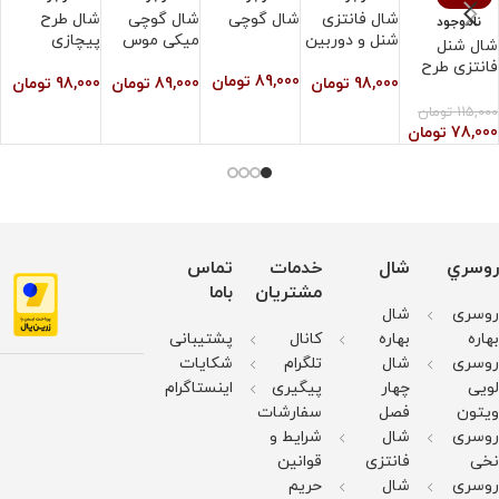
شال فانتزی
شال گوچی
شال گوچی
شال طرح
ش
ناموجود
شنل و دوربین
میکی موس
پیچازی
ط
شال شنل
فانتزی طرح
89,000
تومان
98,000
تومان
89,000
تومان
98,000
تومان
0
لیدی
115,000
تومان
78,000
تومان
روسري
شال
خدمات
تماس
مشتریان
باما
روسری
شال
بهاره
بهاره
کانال
پشتیبانی
روسری
شال
تلگرام
شکایات
لویی
چهار
پیگیری
اینستاگرام
ویتون
فصل
سفارشات
روسری
شال
شرایط و
نخی
فانتزی
قوانین
روسری
شال
حریم