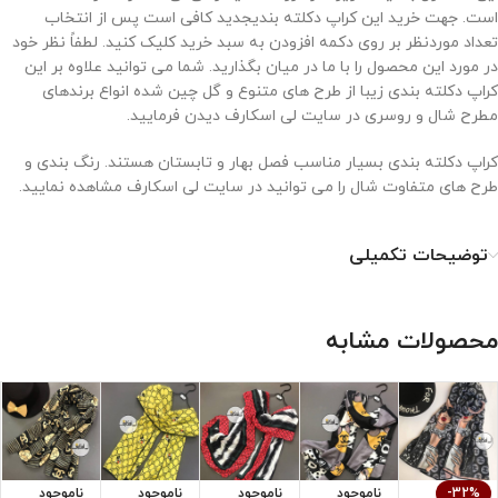
است. جهت خرید این کراپ دکلته بندیجدید کافی است پس از انتخاب
تعداد موردنظر بر روی دکمه افزودن به سبد خرید کلیک کنید. لطفاً نظر خود
در مورد این محصول را با ما در میان بگذارید. شما می توانید علاوه بر این
کراپ دکلته بندی زیبا از طرح های متنوع و گل چین شده انواع برندهای
مطرح شال و روسری در سایت لی اسکارف دیدن فرمایید.
کراپ دکلته بندی بسیار مناسب فصل بهار و تابستان هستند. رنگ بندی و
طرح های متفاوت شال را می توانید در سایت لی اسکارف مشاهده نمایید.
نحوه نگهداری از کراپ
توضیحات تکمیلی
۱. با دمای کم و غیرمستقیم اتو شود.
۲. خشکشویی نشود.
محصولات مشابه
۳. از خشک کن استفاده نشود.
۴. از سفید کننده استفاده نشود.
-32%
ناموجود
ناموجود
ناموجود
ناموجود