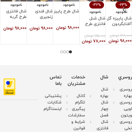
-23%
-32%
ناموجود
ناموجود
ناموجود
شال طرح پاییز
شال فندی
شال فانتزی
ش
ناموجود
ناموجود
زنجیری
طرح گربه
شال پاییزه گل
شال شنل
آفتابگردون
فانتزی طرح
98,000
تومان
0
98,000
تومان
98,000
تومان
لیدی
128,000
تومان
115,000
تومان
98,000
تومان
78,000
تومان
روسري
شال
خدمات
تماس
مشتریان
باما
روسری
شال
بهاره
بهاره
کانال
پشتیبانی
روسری
شال
تلگرام
شکایات
لویی
چهار
پیگیری
اینستاگرام
ویتون
فصل
سفارشات
روسری
شال
شرایط و
نخی
فانتزی
قوانین