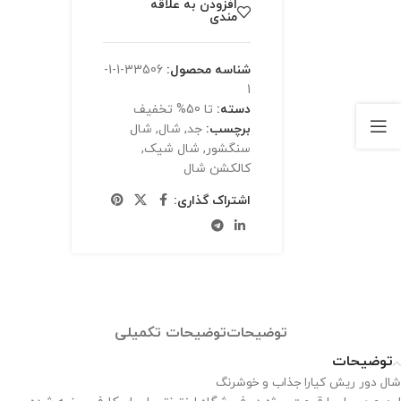
افزودن به علاقه
مندی
شناسه محصول:
33506-1-1-
1
دسته:
تا 50% تخفیف
برچسب:
جد
,
شال
,
شال
سنگشور
,
شال شیک
,
کالکشن شال
اشتراک گذاری:
توضیحات
توضیحات تکمیلی
توضیحات
شال دور ریش کیارا جذاب و خوشرنگ