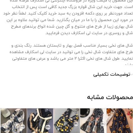
این محصول با قیمت ویژه در فروشگاه اینترنتی لی اسکارف عرضه شده
است. جهت خرید این شال قواره بزرگ جدید کافی است پس از انتخاب
تعداد موردنظر بر روی دکمه افزودن به سبد خرید کلیک کنید. لطفاً نظر خود
در مورد این محصول را با ما در میان بگذارید. شما می توانید علاوه بر این
شال بهاری زیبا از طرح های متنوع و گل چین شده انواع برندهای مطرح
شال و روسری در سایت لی اسکارف دیدن فرمایید.
شال های نخی بسیار مناسب فصل بهار و تابستان هستند. رنگ بندی و
طرح های متفاوت شال نخی را می توانید در سایت لی اسکارف مشاهده
نمایید. طول شال های نخی اکثرا 2 متر می باشد و عرض های متفاوتی
دارند.
توضیحات تکمیلی
نحوه نگهداری از شال نخی
۱. با دمای کم و غیرمستقیم اتو شود.
محصولات مشابه
۲. خشکشویی نشود.
۳. از خشک کن استفاده نشود.
۴. از سفید کننده استفاده نشود.