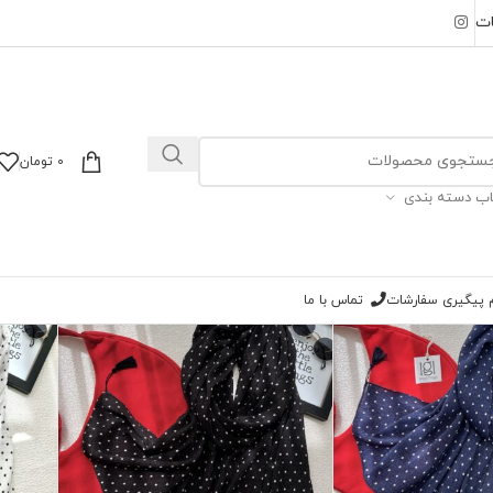
ات
0
تومان
اب دسته بندی
ب خورده “neew”
ام پیگیری سفارشات
تماس با ما