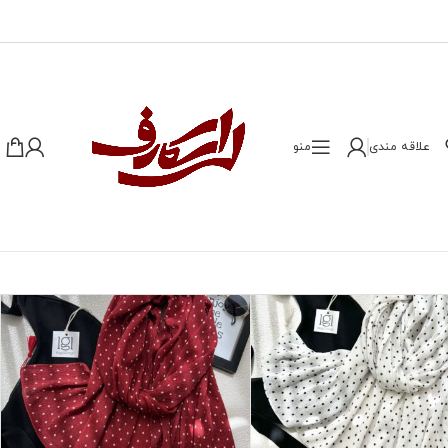
علاقه مندی
منو
نمایش
9
24
36