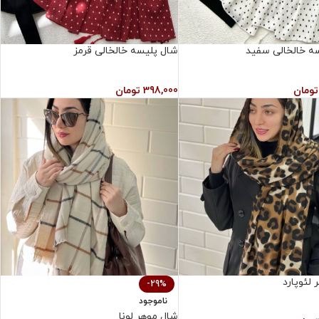
ه خالخالی سفید
شال پلیسه خالخالی قرمز
تومان
398,000
تومان
لئوپارد
-29%
ناموجود
شال موهر لونا