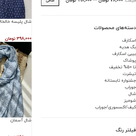
قيمت:
78,000 تومان
—
998,000 تومان
صافی
شال پلیسه خالخا
دسته‌های محصولات
398,000
تومان
اسکارف
بگ هدیه
بیبی اسکارف
پوشاک
تا 50% تخفیف
تیشرت
جشنواره تابستانه
جوراب
شال
شومیز
کیف/اکسسوری/جوراب
شال آسمان
فیلتر رنگ