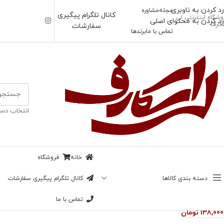
رد کردن به ناوبری
مجله
مشاوره
کانال تلگرام پیگیری
وشگاه اینترنتی لی
رد کردن به محتوای اصلی
کارف
سفارشات
تماس با ما
برندها
خانه
/
محصولات برچسب خورده “شال ژاکارد”
انتخاب دست
خانه
فروشگاه
ناموجود
دسته بندی کالاها
کانال تلگرام پیگیری سفارشات
شال ژاکارد
ولنتینو
تماس با ما
138,000
تومان