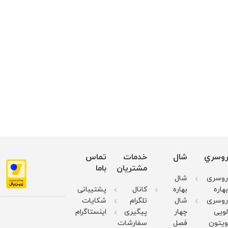
روسري
شال
خدمات
تماس
مشتریان
باما
روسری
شال
بهاره
بهاره
کانال
پشتیبانی
روسری
شال
تلگرام
شکایات
لویی
چهار
پیگیری
اینستاگرام
ویتون
فصل
سفارشات