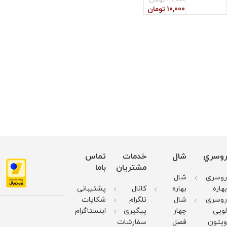
10,000
تومان
روسري
شال
خدمات
تماس
مشتریان
باما
روسری
شال
بهاره
بهاره
کانال
پشتیبانی
روسری
شال
تلگرام
شکایات
لویی
چهار
پیگیری
اینستاگرام
ویتون
فصل
سفارشات