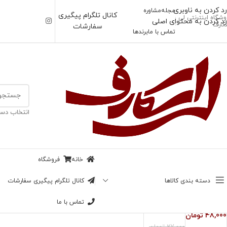
رد کردن به ناوبری
مجله
مشاوره
کانال تلگرام پیگیری
وشگاه اینترنتی لی
رد کردن به محتوای اصلی
کارف
سفارشات
تماس با ما
برندها
خانه
/
محصولات برچسب خورده “جعبه”
انتخاب دست
خانه
فروشگاه
ناموجود
-63%
دسته بندی کالاها
کانال تلگرام پیگیری سفارشات
جعبه هدیه
ناموجود
روز مادر
جعبه هدیه
تماس با ما
48,000
تومان
27,000
تومان